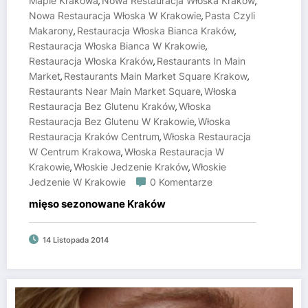
Mapie Krakowa
Nowa Restauracja Włoska Kraków
,
,
Nowa Restauracja Włoska W Krakowie
Pasta Czyli
,
Makarony
Restauracja Włoska Bianca Kraków
,
,
Restauracja Włoska Bianca W Krakowie
,
Restauracja Włoska Kraków
Restaurants In Main
,
Market
Restaurants Main Market Square Krakow
,
,
Restaurants Near Main Market Square
Włoska
,
Restauracja Bez Glutenu Kraków
Włoska
,
Restauracja Bez Glutenu W Krakowie
Włoska
,
Restauracja Kraków Centrum
Włoska Restauracja
,
W Centrum Krakowa
Włoska Restauracja W
,
Krakowie
Włoskie Jedzenie Kraków
Włoskie
,
,
Jedzenie W Krakowie
0 Komentarze
mięso sezonowane Kraków
14 Listopada 2014