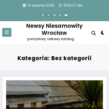
Przejdź
10 sierpnia 2026
10:53:28 AM
do
treści
Newsy Niesamowity
Wrocław
pomyslowy ciekawy katalog
Kategoria: Bez kategorii
Jak stworzyć doskonałe wnętrze?