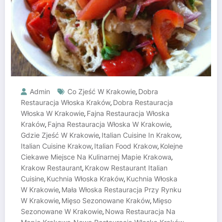
Admin
Co Zjeść W Krakowie
Dobra
,
Restauracja Włoska Kraków
Dobra Restauracja
,
Włoska W Krakowie
Fajna Restauracja Włoska
,
Kraków
Fajna Restauracja Włoska W Krakowie
,
,
Gdzie Zjeść W Krakowie
Italian Cuisine In Krakow
,
,
Italian Cuisine Krakow
Italian Food Krakow
Kolejne
,
,
Ciekawe Miejsce Na Kulinarnej Mapie Krakowa
,
Krakow Restaurant
Krakow Restaurant Italian
,
Cuisine
Kuchnia Włoska Kraków
Kuchnia Włoska
,
,
W Krakowie
Mała Włoska Restauracja Przy Rynku
,
W Krakowie
Mięso Sezonowane Kraków
Mięso
,
,
Sezonowane W Krakowie
Nowa Restauracja Na
,