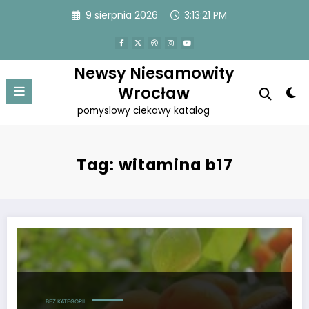
Przejdź
9 sierpnia 2026
3:13:21 PM
do
treści
Newsy Niesamowity
Wrocław
pomyslowy ciekawy katalog
Tag: witamina b17
Witamina B17 uniwersalnie rozpoznawana jako amigdalina
BEZ KATEGORII