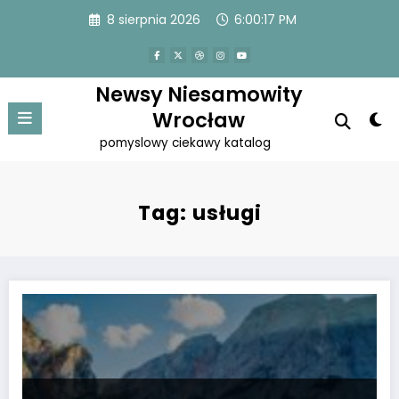
Przejdź
8 sierpnia 2026
6:00:18 PM
do
treści
Newsy Niesamowity
Wrocław
pomyslowy ciekawy katalog
Tag: usługi
Prze piękne lokalizacje ,które co roku magnetyzują tłumy podróżników z k