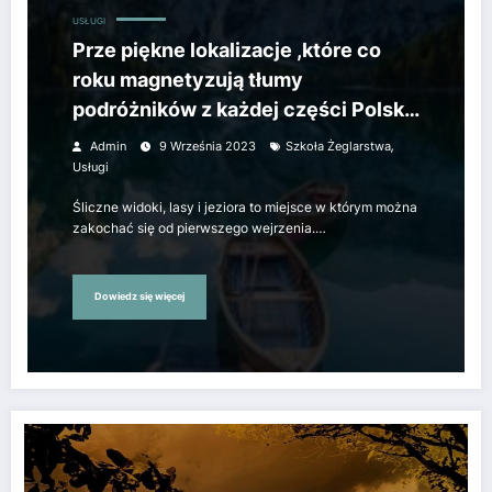
USŁUGI
Prze piękne lokalizacje ,które co
roku magnetyzują tłumy
podróżników z każdej części Polski i
nie tylko.
,
Admin
9 Września 2023
Szkoła Żeglarstwa
Usługi
Śliczne widoki, lasy i jeziora to miejsce w którym można
zakochać się od pierwszego wejrzenia.…
Dowiedz się więcej