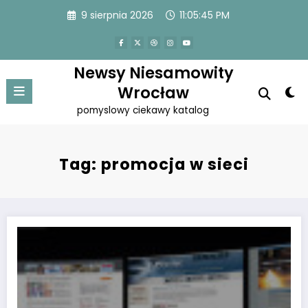
Przejdź
9 sierpnia 2026
11:05:45 PM
do
treści
Newsy Niesamowity
Wrocław
pomyslowy ciekawy katalog
Tag: promocja w sieci
Jak wybrać agencję marketingową?