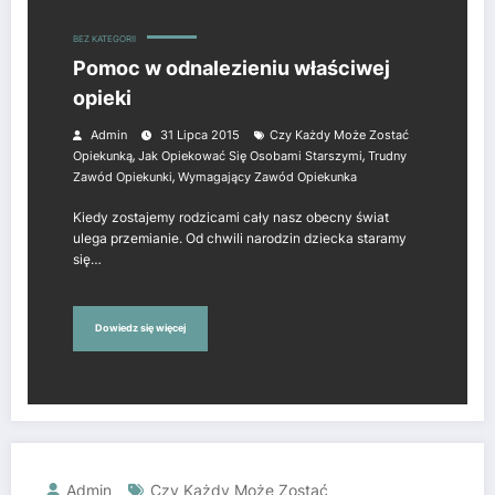
BEZ KATEGORII
Pomoc w odnalezieniu właściwej
opieki
Admin
31 Lipca 2015
Czy Każdy Może Zostać
,
,
Opiekunką
Jak Opiekować Się Osobami Starszymi
Trudny
,
Zawód Opiekunki
Wymagający Zawód Opiekunka
Kiedy zostajemy rodzicami cały nasz obecny świat
ulega przemianie. Od chwili narodzin dziecka staramy
się…
Dowiedz się więcej
Admin
Czy Każdy Może Zostać