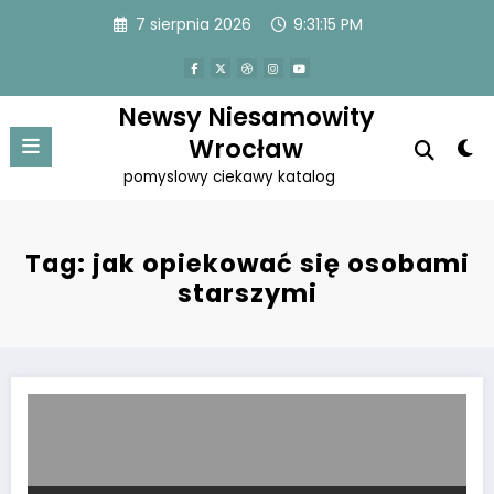
Przejdź
7 sierpnia 2026
9:31:15 PM
do
treści
Newsy Niesamowity
Wrocław
pomyslowy ciekawy katalog
Tag: jak opiekować się osobami
starszymi
Pomoc w odnalezieniu właściwej opieki