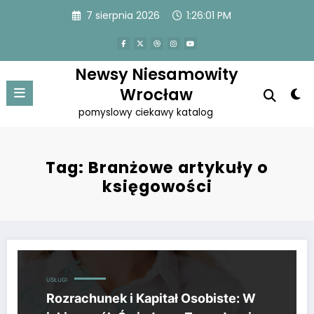
Przejdź
7 sierpnia 2026
1:26:01 PM
do
treści
Newsy Niesamowity
Wrocław
pomyslowy ciekawy katalog
Tag: Branżowe artykuły o
księgowości
Rozrachunek i Kapitał Osobiste: W jaki sposób Świadome Zarządzani
USŁUGI
Rozrachunek i Kapitał Osobiste: W