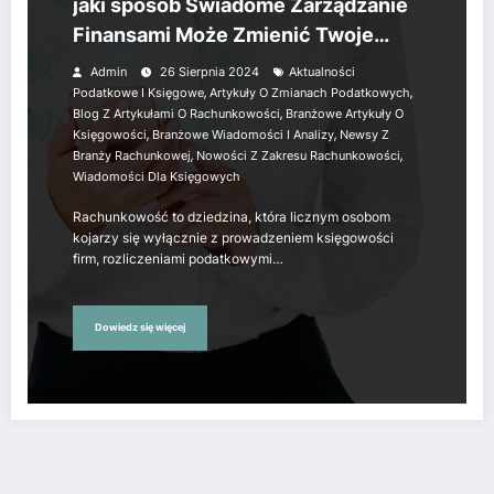
jaki sposób Świadome Zarządzanie
Finansami Może Zmienić Twoje
Życie
Admin
26 Sierpnia 2024
Aktualności
,
,
Podatkowe I Księgowe
Artykuły O Zmianach Podatkowych
,
Blog Z Artykułami O Rachunkowości
Branżowe Artykuły O
,
,
Księgowości
Branżowe Wiadomości I Analizy
Newsy Z
,
,
Branży Rachunkowej
Nowości Z Zakresu Rachunkowości
Wiadomości Dla Księgowych
Rachunkowość to dziedzina, która licznym osobom
kojarzy się wyłącznie z prowadzeniem księgowości
firm, rozliczeniami podatkowymi…
Dowiedz się więcej