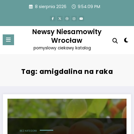
Przejdź
8 sierpnia 2026
9:54:09 PM
do
treści
Newsy Niesamowity
Wrocław
pomyslowy ciekawy katalog
Tag: amigdalina na raka
Witamina B17 uniwersalnie rozpoznawana jako amigdalina
BEZ KATEGORII