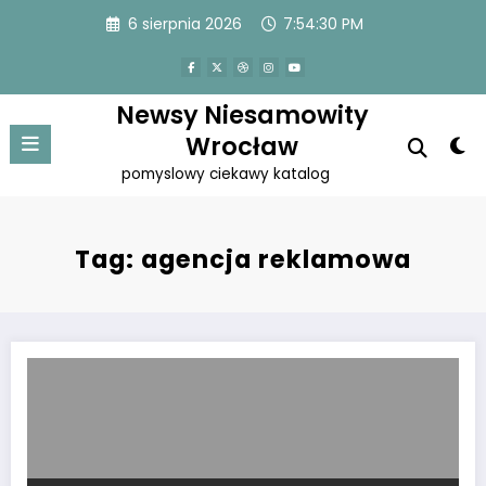
Przejdź
6 sierpnia 2026
7:54:30 PM
do
treści
Newsy Niesamowity
Wrocław
pomyslowy ciekawy katalog
Tag: agencja reklamowa
Działania interaktywne w internecie