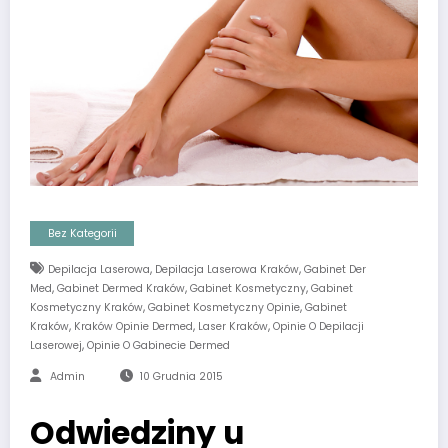
Bez Kategorii
,
,
Depilacja Laserowa
Depilacja Laserowa Kraków
Gabinet Der
,
,
,
Med
Gabinet Dermed Kraków
Gabinet Kosmetyczny
Gabinet
,
,
Kosmetyczny Kraków
Gabinet Kosmetyczny Opinie
Gabinet
,
,
,
Kraków
Kraków Opinie Dermed
Laser Kraków
Opinie O Depilacji
,
Laserowej
Opinie O Gabinecie Dermed
Admin
10 Grudnia 2015
Odwiedziny u