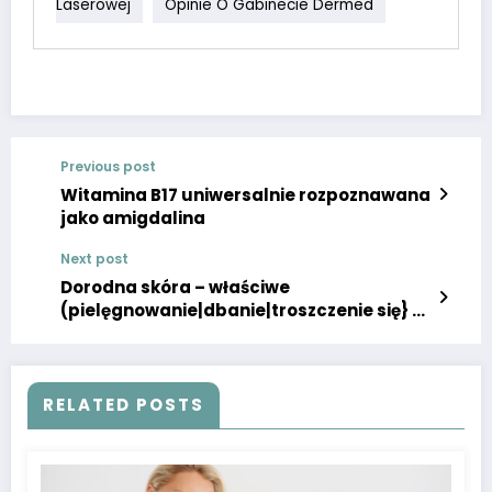
Laserowej
Opinie O Gabinecie Dermed
Previous post
Witamina B17 uniwersalnie rozpoznawana
jako amigdalina
Next post
Dorodna skóra – właściwe
(pielęgnowanie|dbanie|troszczenie się} to
fundament
RELATED POSTS