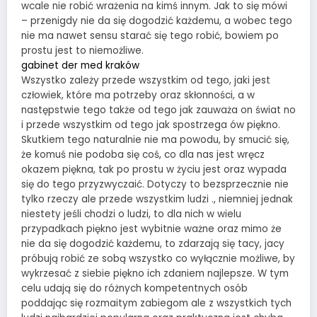
wcale nie robić wrażenia na kimś innym. Jak to się mówi
– przenigdy nie da się dogodzić każdemu, a wobec tego
nie ma nawet sensu starać się tego robić, bowiem po
prostu jest to niemożliwe.
gabinet der med kraków
Wszystko zależy przede wszystkim od tego, jaki jest
człowiek, które ma potrzeby oraz skłonności, a w
następstwie tego także od tego jak zauważa on świat no
i przede wszystkim od tego jak spostrzega ów piękno.
Skutkiem tego naturalnie nie ma powodu, by smucić się,
że komuś nie podoba się coś, co dla nas jest wręcz
okazem piękna, tak po prostu w życiu jest oraz wypada
się do tego przyzwyczaić. Dotyczy to bezsprzecznie nie
tylko rzeczy ale przede wszystkim ludzi ., niemniej jednak
niestety jeśli chodzi o ludzi, to dla nich w wielu
przypadkach piękno jest wybitnie ważne oraz mimo że
nie da się dogodzić każdemu, to zdarzają się tacy, jacy
próbują robić ze sobą wszystko co wyłącznie możliwe, by
wykrzesać z siebie piękno ich zdaniem najlepsze. W tym
celu udają się do różnych kompetentnych osób
poddając się rozmaitym zabiegom ale z wszystkich tych