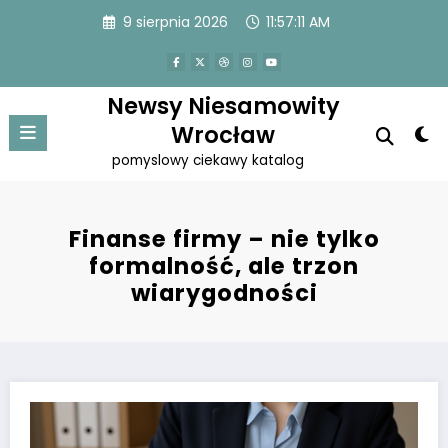
Przejdź
9 sierpnia 2026
11:57:12 AM
do
treści
Newsy Niesamowity
Wrocław
pomyslowy ciekawy katalog
Finanse firmy – nie tylko
formalność, ale trzon
wiarygodności