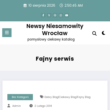
Przejdź
10 sierpnia 2026
2:50:45 AM
do
treści
Newsy Niesamowity
Wrocław
pomyslowy ciekawy katalog
Fajny serwis
Bez Kategorii
Dobry Blog|Ciekawy Blog|Fajny Blog
Admin
2 Lutego 2014