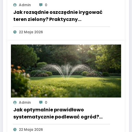
Admin
0
Jak rozsądnie oszczędnie irygować
teren zielony? Praktyczny
kompendium dla początkujących
22 Maja 2026
ogrodników
Admin
0
Jak optymalnie prawidłowo
systematycznie podlewać ogród?
Przystępny praktyczne wskazówki dla
22 Maja 2026
właścicieli ogrodów